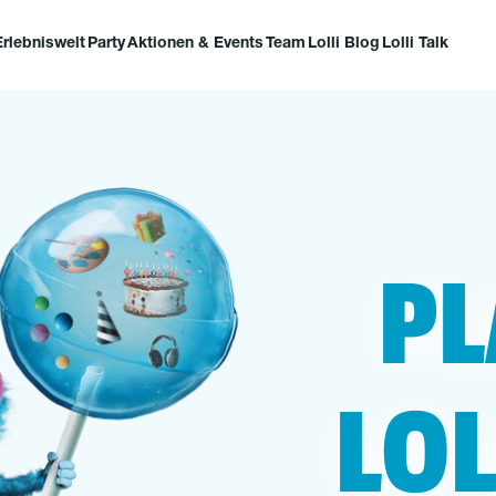
Erlebniswelt
Party
Aktionen & Events
Team
Lolli Blog
Lolli Talk
PL
LO