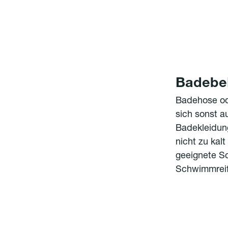
Badebek
Badehose ode
sich sonst a
Badekleidun
nicht zu kal
geeignete S
Schwimmreif