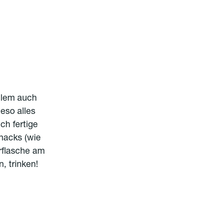
llem auch
ieso alles
ch fertige
Snacks (wie
rflasche am
, trinken!