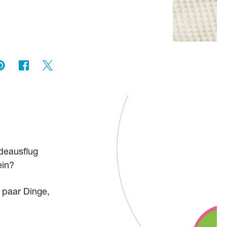
adeausflug
ein?
 paar Dinge,