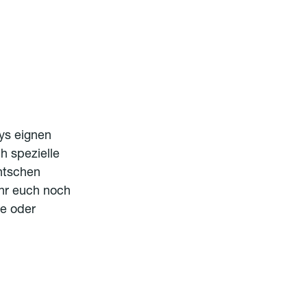
ys eignen
h spezielle
ntschen
ihr euch noch
re oder