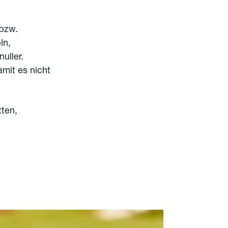
 bzw.
ln,
uller.
mit es nicht
ten,