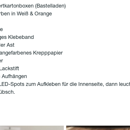
rtkartonboxen (Bastelladen)
rben in Weiß & Orange
re
iges Klebeband
er Ast
rangefarbenes Krepppapier
er
ackstift
 Aufhängen
LED-Spots zum Aufkleben für die Innenseite, dann leuc
übsch.