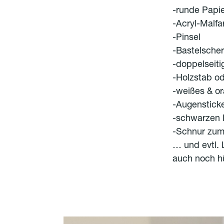
-runde Papie
-Acryl-Malfa
-Pinsel
-Bastelsche
-doppelseit
-Holzstab od
-weißes & o
-Augenstick
-schwarzen L
-Schnur zum
… und evtl. 
auch noch h