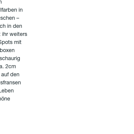
n
farben in
ischen –
och in den
ihr weiters
Spots mit
nboxen
schaurig
ca. 2cm
 auf den
isfransen
 Leben
chöne