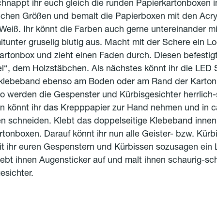
hnappt ihr euch gleich die runden Papierkartonboxen i
ichen Größen und bemalt die Papierboxen mit den Acryl
eiß. Ihr könnt die Farben auch gerne untereinander m
itunter gruselig blutig aus. Macht mit der Schere ein L
rtonbox und zieht einen Faden durch. Diesen befestigt 
l“, dem Holzstäbchen. Als nächstes könnt ihr die LED 
klebeband ebenso am Boden oder am Rand der Karto
o werden die Gespenster und Kürbisgesichter herrlich-
un könnt ihr das Krepppapier zur Hand nehmen und in 
fen schneiden. Klebt das doppelseitige Klebeband innen
tonboxen. Darauf könnt ihr nun alle Geister- bzw. Kürb
it ihr euren Gespenstern und Kürbissen sozusagen ein
lebt ihnen Augensticker auf und malt ihnen schaurig-s
esichter.