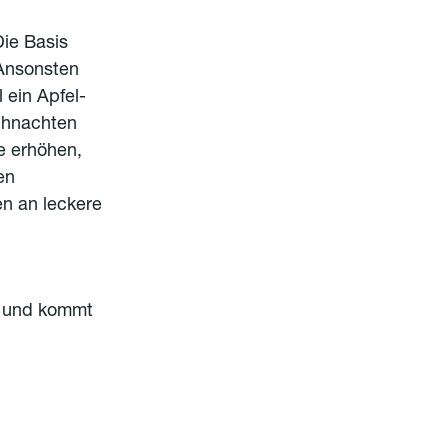
Die Basis
 Ansonsten
 ein Apfel-
eihnachten
 erhöhen,
en
en an leckere
n und kommt