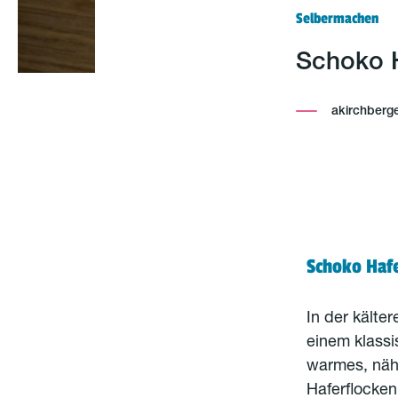
Selbermachen
Schoko H
akirchberg
Schoko Haf
In der kälte
einem klassi
warmes, näh
Haferflocken