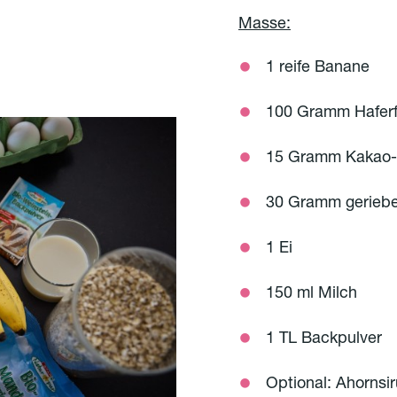
Masse:
1 reife Banane
100 Gramm Haferf
15 Gramm Kakao-
30 Gramm gerieb
1 Ei
150 ml Milch
1 TL Backpulver
Optional: Ahorns