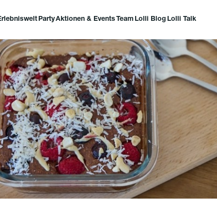
Erlebniswelt
Party
Aktionen & Events
Team
Lolli Blog
Lolli Talk