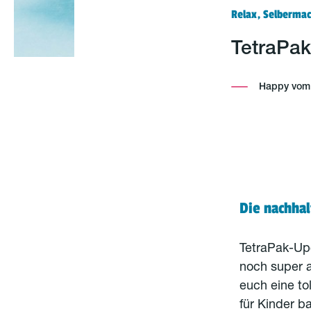
Relax, Selberma
TetraPak
Happy vom P
Die nachhal
TetraPak-Upc
noch super 
euch eine to
für Kinder b