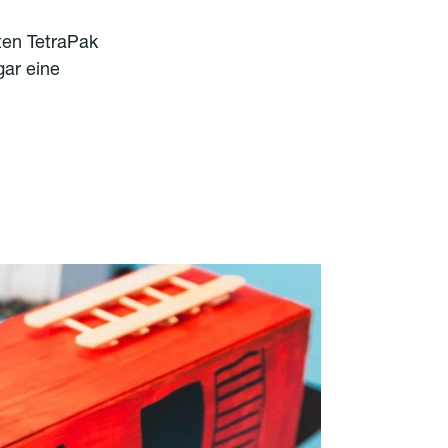
ten TetraPak
ar eine