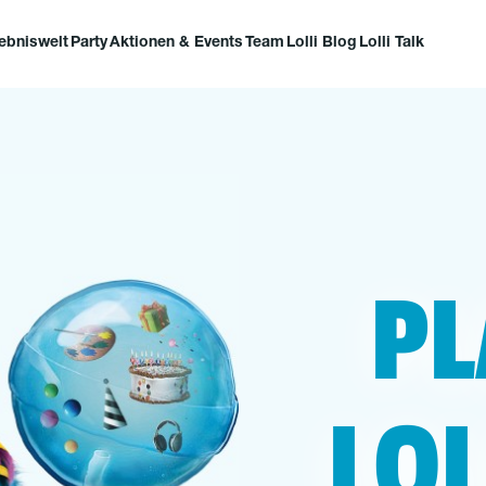
lebniswelt
Party
Aktionen & Events
Team
Lolli Blog
Lolli Talk
PL
LO