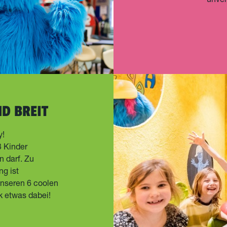
unver
ND BREIT
y!
3 Kinder
 darf. Zu
ng ist
unseren 6 coolen
k etwas dabei!