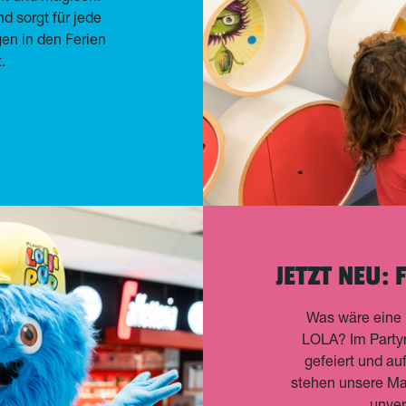
d sorgt für jede
n in den Ferien
.
JETZT NEU: 
Was wäre eine
LOLA? Im Party
gefeiert und au
stehen unsere Ma