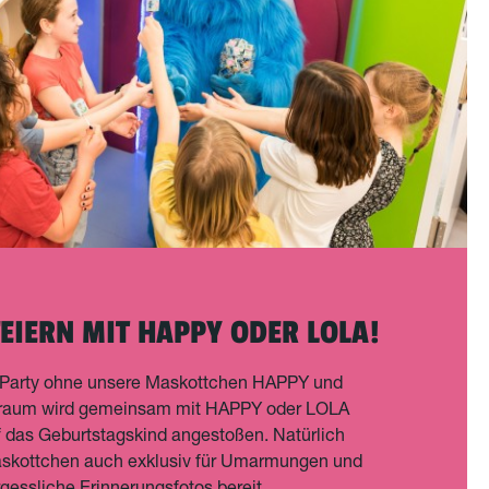
FEIERN MIT HAPPY ODER LOLA!
 Party ohne unsere Maskottchen HAPPY und
raum wird gemeinsam mit HAPPY oder LOLA
f das Geburtstagskind angestoßen. Natürlich
skottchen auch exklusiv für Umarmungen und