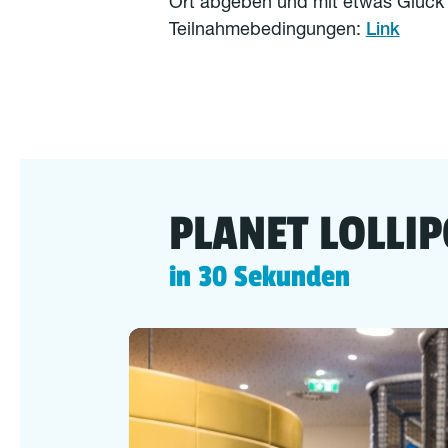
Ort abgeben und mit etwas Glück
Teilnahmebedingungen:
Link
PLANET LOLLI
in 30 Sekunden