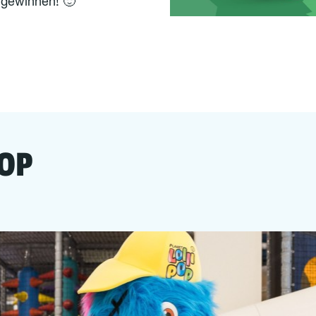
 gewinnen! 🙂
POP