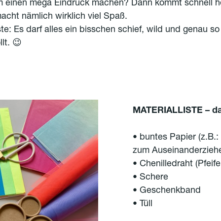
m einen mega Eindruck machen? Dann kommt schnell he
acht nämlich wirklich viel Spaß.
e: Es darf alles ein bisschen schief, wild und genau so 
lt. 😉
MATERIALLISTE – das
• buntes Papier (z.B.:
zum Auseinanderziehe
• Chenilledraht (Pfeif
• Schere
• Geschenkband
• Tüll