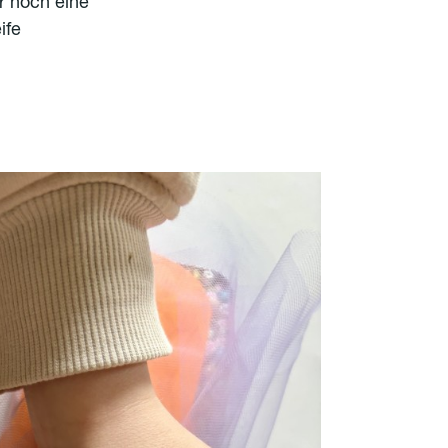
r noch eine
ife