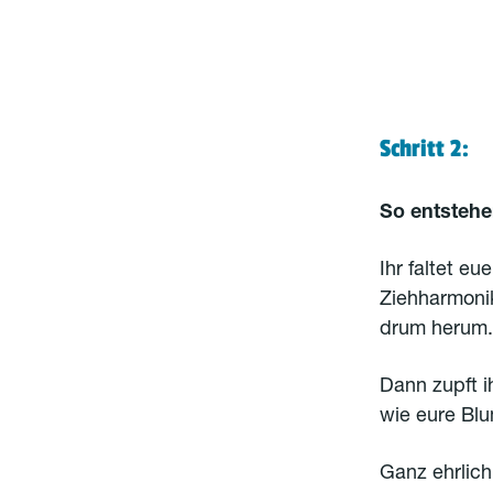
Schritt 2:
So entsteh
Ihr faltet eu
Ziehharmonik
drum herum. 
Dann zupft i
wie eure Bl
Ganz ehrlich