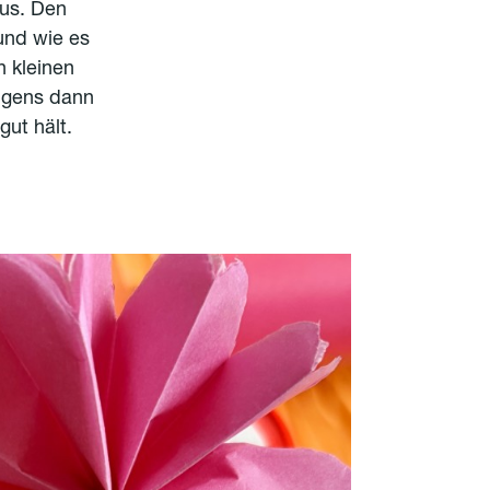
aus. Den
und wie es
n kleinen
rigens dann
ut hält.