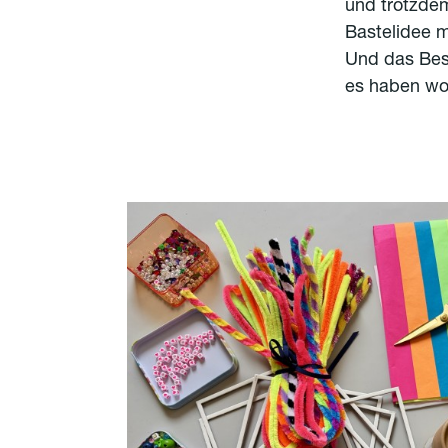
und trotzde
Bastelidee m
Und das Best
es haben wol