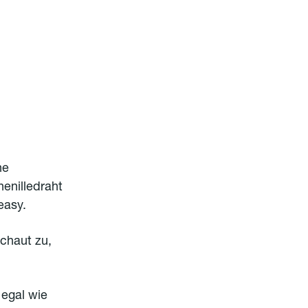
ne
enilledraht
easy.
schaut zu,
 egal wie