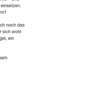
 einsetzen.
kum?
auch noch das
r sich wohl
el, ein
nsam