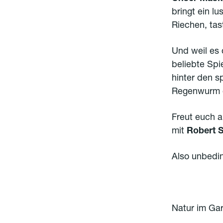
bringt ein lu
Riechen, tas
Und weil es 
beliebte Spi
hinter den s
Regenwurm o
Freut euch 
mit
Robert S
Also unbedin
Natur im Ga