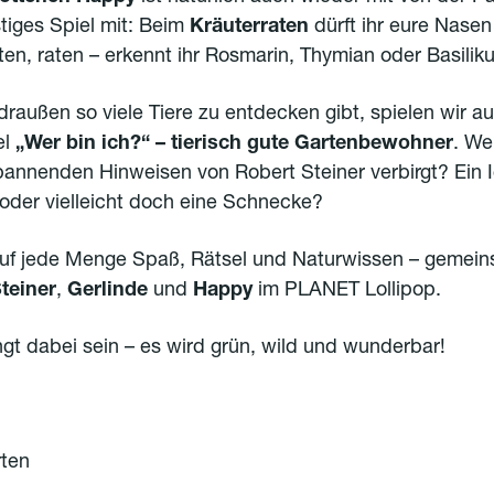
stiges Spiel mit: Beim
Kräuterraten
dürft ihr eure Nasen
ten, raten – erkennt ihr Rosmarin, Thymian oder Basili
draußen so viele Tiere zu entdecken gibt, spielen wir 
el
„Wer bin ich?“ – tierisch gute Gartenbewohner
. We
pannenden Hinweisen von Robert Steiner verbirgt? Ein Ig
der vielleicht doch eine Schnecke?
auf jede Menge Spaß, Rätsel und Naturwissen – gemei
teiner
,
Gerlinde
und
Happy
im PLANET Lollipop.
gt dabei sein – es wird grün, wild und wunderbar!
rten