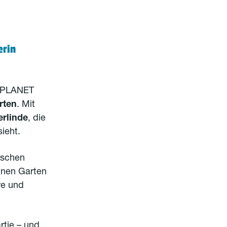
erin
r PLANET
rten
. Mit
erlinde
, die
ieht.
ischen
einen Garten
re und
rtie – und