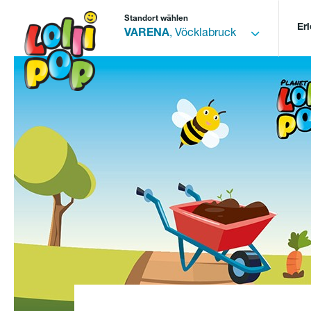
Standort wählen
Er
VARENA
, Vöcklabruck