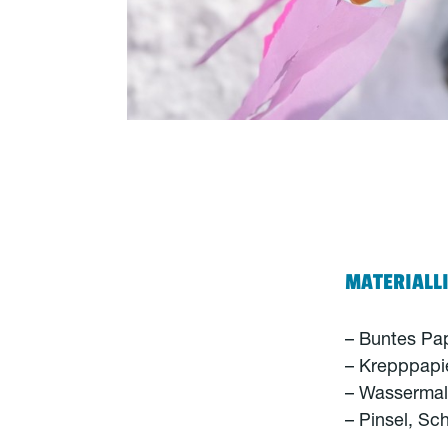
MATERIALLIS
– Buntes Papi
– Krepppapi
– Wassermal
– Pinsel, Sch