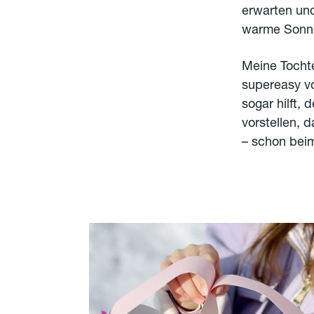
erwarten und
warme Sonne
Meine Tochte
supereasy vo
sogar hilft,
vorstellen, 
– schon bei