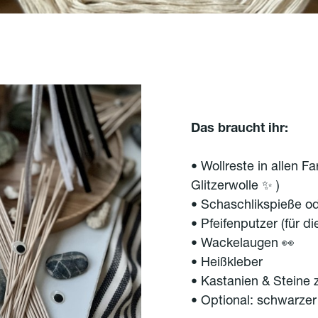
Das braucht ihr:
• Wollreste in allen 
Glitzerwolle ✨ )
• Schaschlikspieße o
• Pfeifenputzer (für di
• Wackelaugen 👀
• Heißkleber
• Kastanien & Steine 
• Optional: schwarzer