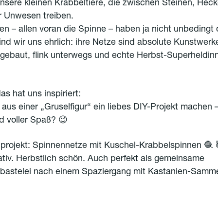
 unsere kleinen Krabbeltiere, die zwischen Steinen, Hec
r Unwesen treiben.
nen – allen voran die Spinne – haben ja nicht unbedingt
nd wir uns ehrlich: ihre Netze sind absolute Kunstwerke
 gebaut, flink unterwegs und echte Herbst-Superheldin
s hat uns inspiriert:
aus einer „Gruselfigur“ ein liebes DIY-Projekt machen –
d voller Spaß? 😉
projekt: Spinnennetze mit Kuschel-Krabbelspinnen 🧶 
ativ. Herbstlich schön. Auch perfekt als gemeinsame
bastelei nach einem Spaziergang mit Kastanien-Samme