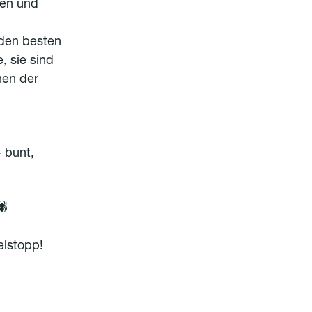
ken und
 den besten
, sie sind
nen der
 bunt,
🕷
lstopp!