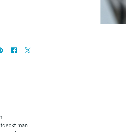
ch
entdeckt man