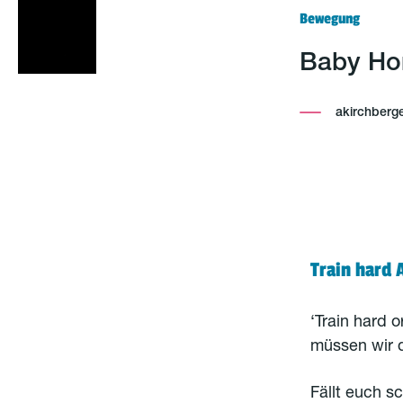
Bewegung
Baby Ho
akirchberg
Train hard
‘Train hard 
müssen wir d
Fällt euch s