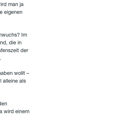
ird man ja
ie eigenen
chwuchs? Im
nd, die in
afenszeit der
.
haben wollt –
 alleine als
den
a wird einem