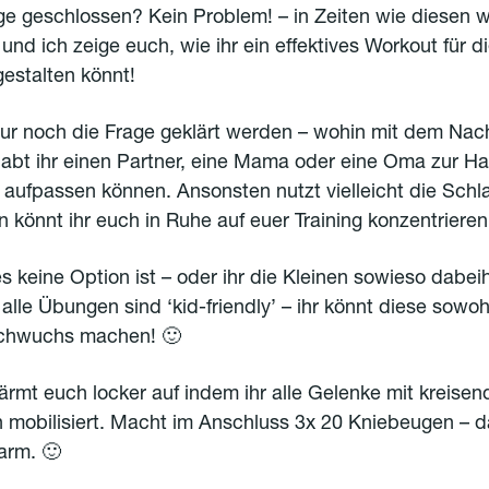
ge geschlossen? Kein Problem! – in Zeiten wie diesen w
 und ich zeige euch, wie ihr ein effektives Workout für d
estalten könnt!
nur noch die Frage geklärt werden – wohin mit dem Na
habt ihr einen Partner, eine Mama oder eine Oma zur Ha
z aufpassen können. Ansonsten nutzt vielleicht die Schl
n könnt ihr euch in Ruhe auf euer Training konzentrieren
les keine Option ist – oder ihr die Kleinen sowieso dabei
alle Übungen sind ‘kid-friendly’ – ihr könnt diese sowohl
chwuchs machen! 🙂
rmt euch locker auf indem ihr alle Gelenke mit kreisen
mobilisiert. Macht im Anschluss 3x 20 Kniebeugen – d
warm. 🙂