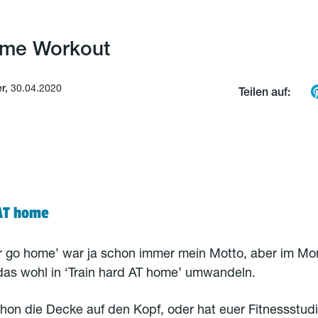
me Workout
er,
30.04.2020
Teilen auf:
 AT home
or go home’ war ja schon immer mein Motto, aber im M
as wohl in ‘Train hard AT home’ umwandeln.
chon die Decke auf den Kopf, oder hat euer Fitnessstu