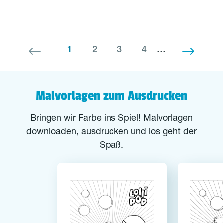
Seite
Seite
Seite
Seite
...
1
2
3
4
Malvorlagen zum Ausdrucken
Bringen wir Farbe ins Spiel! Malvorlagen
downloaden, ausdrucken und los geht der
Spaß.