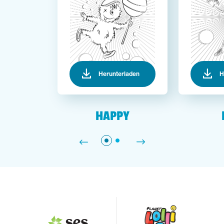
Herunterladen
H
HAPPY