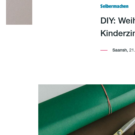
Selbermachen
DIY: Wei
Kinderz
Saansh,
21