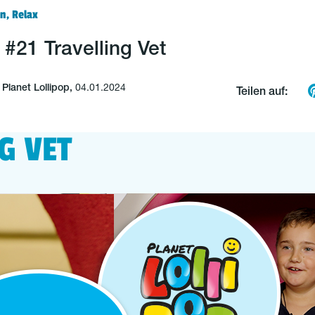
n, Relax
k #21 Travelling Vet
lanet Lollipop,
04.01.2024
Teilen auf:
G VET