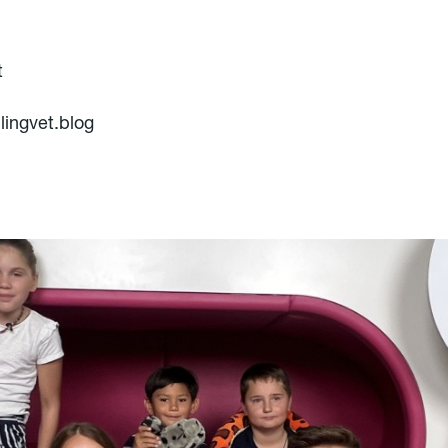
t
llingvet.blog