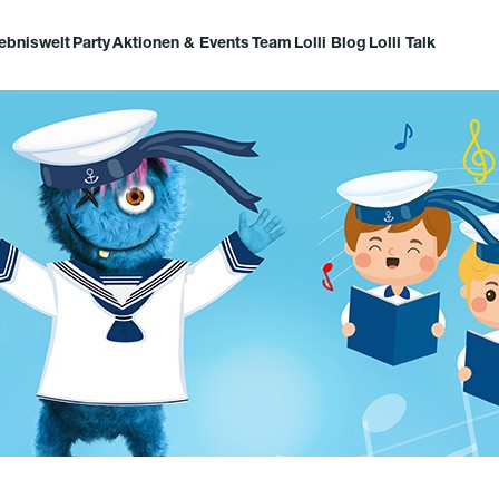
lebniswelt
Party
Aktionen & Events
Team
Lolli Blog
Lolli Talk