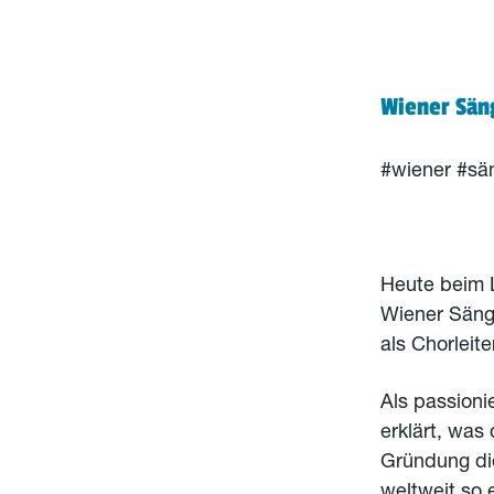
Wiener Sän
#wiener #sä
Heute beim L
Wiener Sänge
als Chorleit
Als passioni
erklärt, was
Gründung di
weltweit so e