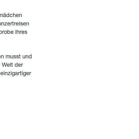
ormädchen
onzertreisen
probe ihres
en musst und
 Welt der
inzigartiger