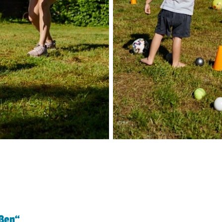
eßen“