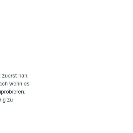
t zuerst nah
nach wenn es
uprobieren.
dig zu